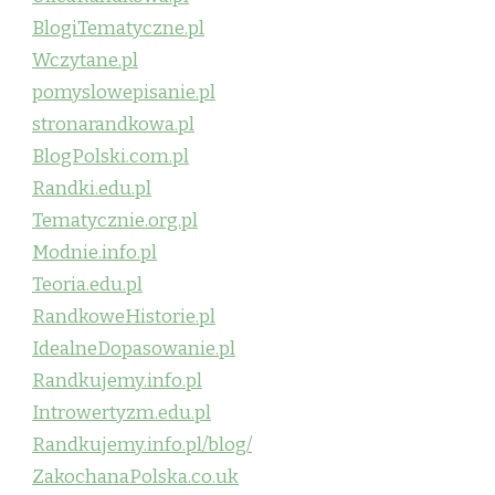
BlogiTematyczne.pl
Wczytane.pl
pomyslowepisanie.pl
stronarandkowa.pl
BlogPolski.com.pl
Randki.edu.pl
Tematycznie.org.pl
Modnie.info.pl
Teoria.edu.pl
RandkoweHistorie.pl
IdealneDopasowanie.pl
Randkujemy.info.pl
Introwertyzm.edu.pl
Randkujemy.info.pl/blog/
ZakochanaPolska.co.uk