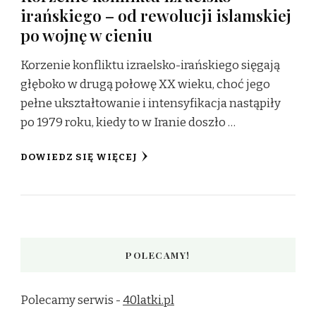
irańskiego – od rewolucji islamskiej
po wojnę w cieniu
Korzenie konfliktu izraelsko-irańskiego sięgają
głęboko w drugą połowę XX wieku, choć jego
pełne ukształtowanie i intensyfikacja nastąpiły
po 1979 roku, kiedy to w Iranie doszło …
DOWIEDZ SIĘ WIĘCEJ
POLECAMY!
Polecamy serwis -
40latki.pl