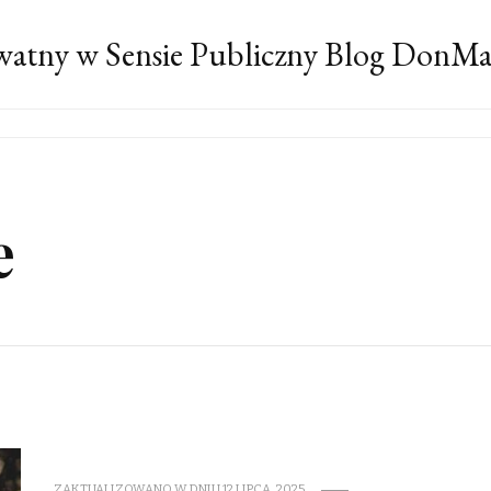
atny w Sensie Publiczny Blog DonM
e
ZAKTUALIZOWANO W DNIU
12 LIPCA, 2025