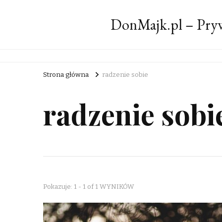
DonMajk.pl – Pryw
Strona główna
radzenie sobie
radzenie sobi
Pokazuje: 1 - 1 of 1 WYNIKÓW