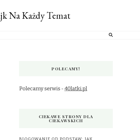
ajk Na Każdy Temat
POLECAMY!
Polecamy serwis -
40latki.pl
CIEKAWE STRONY DLA
CIEKAWSKICH
BLOGOWANIE OD PODSTAW: JAK