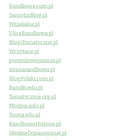
Randkowa.com.pl
SamotniBlog.pl
Wszelakie.pl
UlicaRandkowa.pl
BlogiTematyczne.pl
Wczytane.pl
pomyslowepisanie.pl
stronarandkowa.pl
BlogPolski.com.pl
Randki.edu.pl
Tematycznie.org.pl
Modnie.info.pl
Teoria.edu.pl
RandkoweHistorie.pl
IdealneDopasowanie.pl