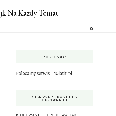
ajk Na Każdy Temat
POLECAMY!
Polecamy serwis -
40latki.pl
CIEKAWE STRONY DLA
CIEKAWSKICH
BLOGOWANIE OD PODSTAW: JAK