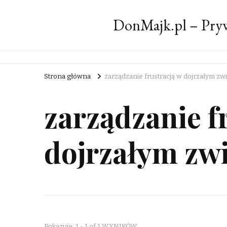
DonMajk.pl – Pryw
Strona główna
zarządzanie frustracją w dojrzałym zw
zarządzanie f
dojrzałym zw
Pokazuje: 1 - 1 of 1 WYNIKÓW