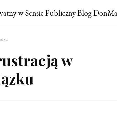
atny w Sensie Publiczny Blog DonM
iązku
rustracją w
iązku