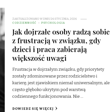
ZAKTUALIZOWANO W DNIU
26 STYCZNIA, 2026
CODZIENNOŚĆ
PSYCHOLOGIA
Jak dojrzałe osoby radzą sobie
z frustracją w związku, gdy
dzieci i praca zabierają
większość uwagi
Frustracja w dojrzałym związku, gdy priorytety
zostały zdominowane przez rodzicielstwo i
karierę, jest zjawiskiem niemal uniwersalnym, ale
często głęboko ukrytym pod warstwą
codziennego funkcjonowania. Nie …
DOWIEDZ SIĘ WIĘCEJ