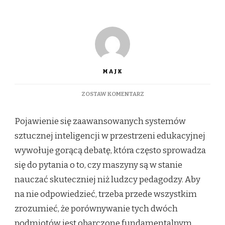
MAJK
DO
ZOSTAW KOMENTARZ
AI
W
Pojawienie się zaawansowanych systemów
EDUKACJI:
CZY
sztucznej inteligencji w przestrzeni edukacyjnej
INTELIGENTNE
wywołuje gorącą debatę, która często sprowadza
SYSTEMY
NAPRAWDĘ
się do pytania o to, czy maszyny są w stanie
POTRAFIĄ
nauczać skuteczniej niż ludzcy pedagodzy. Aby
UCZYĆ
LEPIEJ
na nie odpowiedzieć, trzeba przede wszystkim
NIŻ
zrozumieć, że porównywanie tych dwóch
CZŁOWIEK
podmiotów jest obarczone fundamentalnym