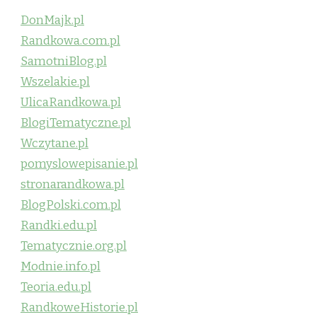
DonMajk.pl
Randkowa.com.pl
SamotniBlog.pl
Wszelakie.pl
UlicaRandkowa.pl
BlogiTematyczne.pl
Wczytane.pl
pomyslowepisanie.pl
stronarandkowa.pl
BlogPolski.com.pl
Randki.edu.pl
Tematycznie.org.pl
Modnie.info.pl
Teoria.edu.pl
RandkoweHistorie.pl