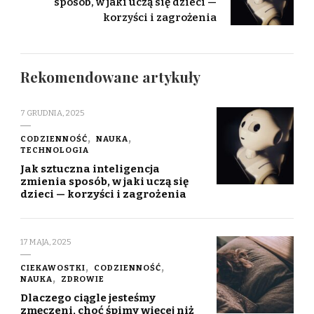
sposób, w jaki uczą się dzieci —
korzyści i zagrożenia
Rekomendowane artykuły
7 GRUDNIA, 2025
CODZIENNOŚĆ
NAUKA
TECHNOLOGIA
Jak sztuczna inteligencja
zmienia sposób, w jaki uczą się
dzieci — korzyści i zagrożenia
17 MAJA, 2025
CIEKAWOSTKI
CODZIENNOŚĆ
NAUKA
ZDROWIE
Dlaczego ciągle jesteśmy
zmęczeni, choć śpimy więcej niż