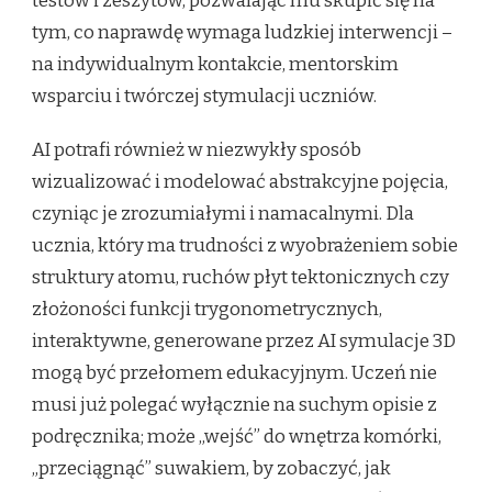
testów i zeszytów, pozwalając mu skupić się na
tym, co naprawdę wymaga ludzkiej interwencji –
na indywidualnym kontakcie, mentorskim
wsparciu i twórczej stymulacji uczniów.
AI potrafi również w niezwykły sposób
wizualizować i modelować abstrakcyjne pojęcia,
czyniąc je zrozumiałymi i namacalnymi. Dla
ucznia, który ma trudności z wyobrażeniem sobie
struktury atomu, ruchów płyt tektonicznych czy
złożoności funkcji trygonometrycznych,
interaktywne, generowane przez AI symulacje 3D
mogą być przełomem edukacyjnym. Uczeń nie
musi już polegać wyłącznie na suchym opisie z
podręcznika; może „wejść” do wnętrza komórki,
„przeciągnąć” suwakiem, by zobaczyć, jak