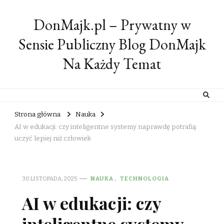
DonMajk.pl – Prywatny w
Sensie Publiczny Blog DonMajk
Na Każdy Temat
Strona główna
Nauka
AI w edukacji: czy inteligentne systemy naprawdę potrafią
uczyć lepiej niż człowiek
30 LISTOPADA, 2025
NAUKA
TECHNOLOGIA
AI w edukacji: czy
inteligentne systemy