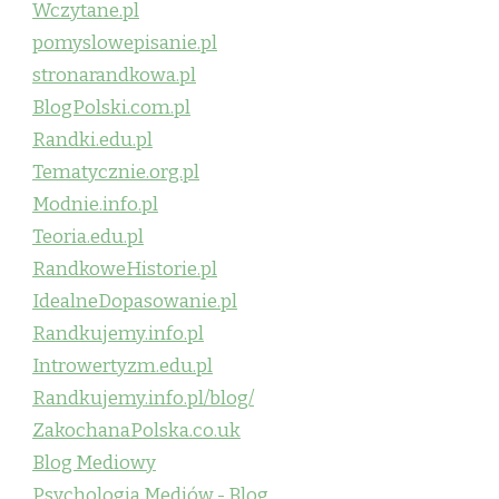
Wczytane.pl
pomyslowepisanie.pl
stronarandkowa.pl
BlogPolski.com.pl
Randki.edu.pl
Tematycznie.org.pl
Modnie.info.pl
Teoria.edu.pl
RandkoweHistorie.pl
IdealneDopasowanie.pl
Randkujemy.info.pl
Introwertyzm.edu.pl
Randkujemy.info.pl/blog/
ZakochanaPolska.co.uk
Blog Mediowy
Psychologia Mediów - Blog