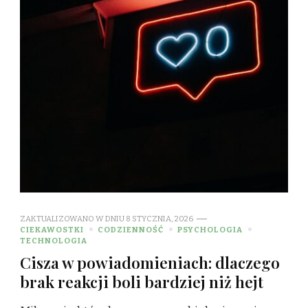
ZAKTUALIZOWANO W DNIU
8 STYCZNIA, 2026
CIEKAWOSTKI
CODZIENNOŚĆ
PSYCHOLOGIA
TECHNOLOGIA
Cisza w powiadomieniach: dlaczego
brak reakcji boli bardziej niż hejt