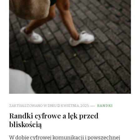
ZAKTUALIZOWANO W DNIU
12 KWIETNIA, 2025
RANDKI
Randki cyfrowe a lęk przed
bliskością
W dobie cyfrowej komunikacji i powszechnej