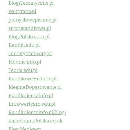
BlogiTematyczne.pl
Wczytane.pl
pomyslowepisanie.pl
stronarandkowa.pl
BlogPolski.com.pl
Randki.edu.pl
Tematycznie.org.pl
Modnie.info.pl
Teoria.edu.pl
RandkoweHistorie.pl
IdealneDopasowanie.pl
Randkujemy.info.pl
Introwertyzm.edu.pl
Randkujemy.info.pl/blog/
ZakochanaPolska.co.uk
Blog Mediowy