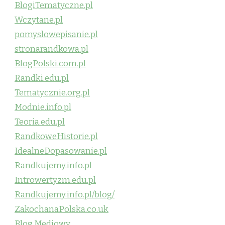
BlogiTematyczne.pl
Wczytane.pl
pomyslowepisanie.pl
stronarandkowa.pl
BlogPolski.com.pl
Randki.edu.pl
Tematycznie.org.pl
Modnie.info.pl
Teoria.edu.pl
RandkoweHistorie.pl
IdealneDopasowanie.pl
Randkujemy.info.pl
Introwertyzm.edu.pl
Randkujemy.info.pl/blog/
ZakochanaPolska.co.uk
Blog Mediowy