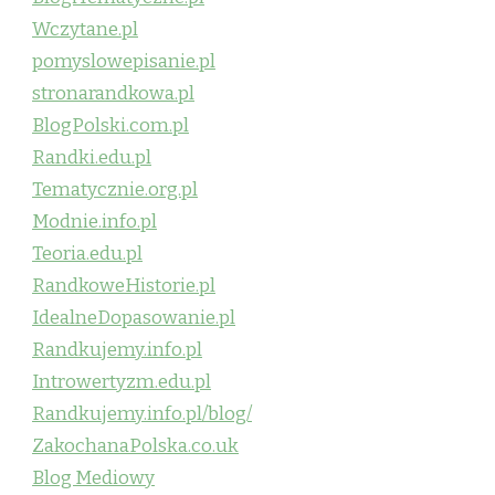
Wczytane.pl
pomyslowepisanie.pl
stronarandkowa.pl
BlogPolski.com.pl
Randki.edu.pl
Tematycznie.org.pl
Modnie.info.pl
Teoria.edu.pl
RandkoweHistorie.pl
IdealneDopasowanie.pl
Randkujemy.info.pl
Introwertyzm.edu.pl
Randkujemy.info.pl/blog/
ZakochanaPolska.co.uk
Blog Mediowy