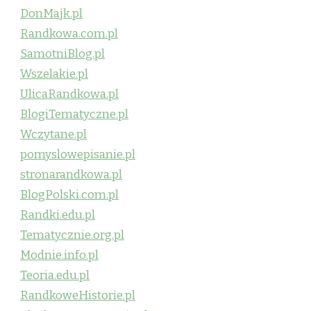
DonMajk.pl
Randkowa.com.pl
SamotniBlog.pl
Wszelakie.pl
UlicaRandkowa.pl
BlogiTematyczne.pl
Wczytane.pl
pomyslowepisanie.pl
stronarandkowa.pl
BlogPolski.com.pl
Randki.edu.pl
Tematycznie.org.pl
Modnie.info.pl
Teoria.edu.pl
RandkoweHistorie.pl