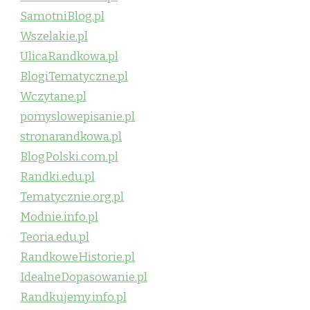
SamotniBlog.pl
Wszelakie.pl
UlicaRandkowa.pl
BlogiTematyczne.pl
Wczytane.pl
pomyslowepisanie.pl
stronarandkowa.pl
BlogPolski.com.pl
Randki.edu.pl
Tematycznie.org.pl
Modnie.info.pl
Teoria.edu.pl
RandkoweHistorie.pl
IdealneDopasowanie.pl
Randkujemy.info.pl