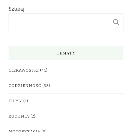
Szukaj
S
TEMATY
CIEKAWOSTKI
(41)
CODZIENNOŚĆ
(38)
FILMY
(1)
KUCHNIA
(2)
MOTORYZACJA
(3)