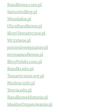
Randkowa.com.pl
SamotniBlog.pl
Wszelakie.pl
UlicaRandkowa.pl
BlogiTematyczne.pl
Wczytane.pl
pomyslowepisanie.pl
stronarandkowa.pl
BlogPolski.com.pl
Randki.edu.pl
Tematycznie.org.pl
Modnie.info.pl
Teoria.edu.pl
RandkoweHistorie.pl
IdealneDopasowanie.pl