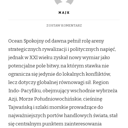
MAJK
DO
ZOSTAW KOMENTARZ
OCEAN
SPOKOJNY
Ocean Spokojny od dawna pełnił rolę areny
JAKO
POLE
strategicznych rywalizacji i politycznych napięć,
BITWY
jednak w XXI wieku zyskał nowy wymiar jako
XXI
WIEKU
potencjalne pole bitwy, na którym stawka nie
ogranicza się jedynie do lokalnych konfliktów,
lecz dotyczy globalnej równowagi sił. Region
Indo-Pacyfiku, obejmujący wschodnie wybrzeża
Azji, Morze Południowochińskie, cieśninę
Tajwańską i szlaki morskie prowadzące do
najważniejszych portów handlowych świata, stał
się centralnym punktem zainteresowania