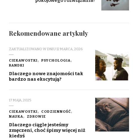
pokojowego rozwiązania?
Rekomendowane artykuły
ZAKTUALIZOWANO W DNIU
12 MARCA, 2026
CIEKAWOSTKI
PSYCHOLOGIA
RANDKI
Dlaczego nowe znajomości tak
bardzo nas ekscytują?
17 MAJA, 2025
CIEKAWOSTKI
CODZIENNOŚĆ
NAUKA
ZDROWIE
Dlaczego ciągle jesteśmy
zmęczeni, choć śpimy więcej niż
kiedyś