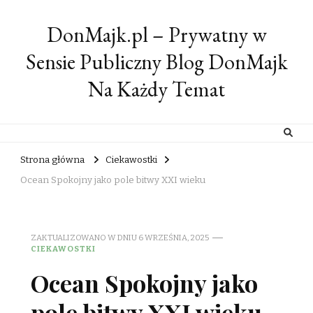
DonMajk.pl – Prywatny w
Sensie Publiczny Blog DonMajk
Na Każdy Temat
Strona główna
Ciekawostki
Ocean Spokojny jako pole bitwy XXI wieku
ZAKTUALIZOWANO W DNIU
6 WRZEŚNIA, 2025
CIEKAWOSTKI
Ocean Spokojny jako
pole bitwy XXI wieku