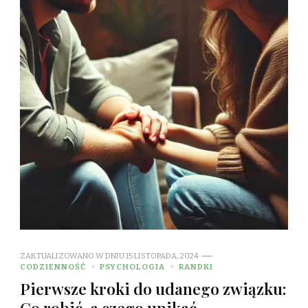
ZAKTUALIZOWANO W DNIU
15 LISTOPADA, 2024
CODZIENNOŚĆ
PSYCHOLOGIA
RANDKI
Pierwsze kroki do udanego związku:
Co robić, a czego unikać