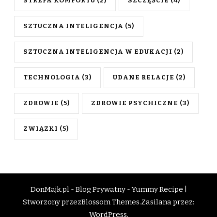
STREFA KOMFORTU
(2)
SZCZĘŚCIE
(4)
SZTUCZNA INTELIGENCJA
(5)
SZTUCZNA INTELIGENCJA W EDUKACJI
(2)
TECHNOLOGIA
(3)
UDANE RELACJE
(2)
ZDROWIE
(5)
ZDROWIE PSYCHICZNE
(3)
ZWIĄZKI
(5)
DonMajk.pl - Blog Prywatny -
Yummy Recipe |
Stworzony przez
Blossom Themes
.Zasilana przez:
WordPress
.