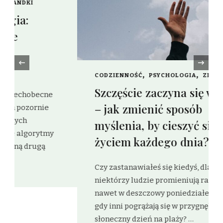
‹
CODZIENNOŚĆ
PSYCHOLOGIA
ZDROWIE
Szczęście zaczyna się w głowie
– jak zmienić sposób
myślenia, by cieszyć się
życiem każdego dnia?
Czy zastanawiałeś się kiedyś, dlaczego
niektórzy ludzie promieniują radością
nawet w deszczowy poniedziałek, podczas
gdy inni pogrążają się w przygnębieniu w
słoneczny dzień na plaży? …