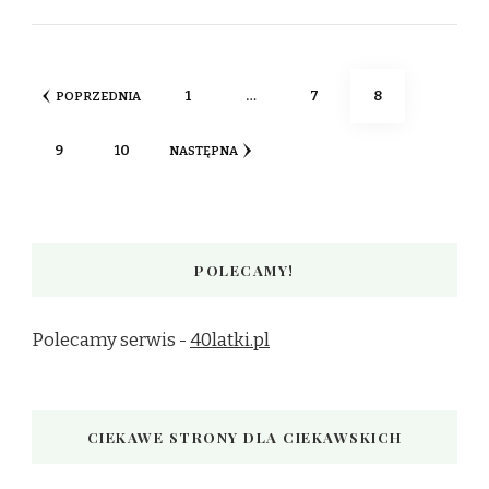
Stronicowanie
STRONA
STRONA
STRONA
1
…
7
8
POPRZEDNIA
wpisów
STRONA
STRONA
9
10
NASTĘPNA
POLECAMY!
Polecamy serwis -
40latki.pl
CIEKAWE STRONY DLA CIEKAWSKICH