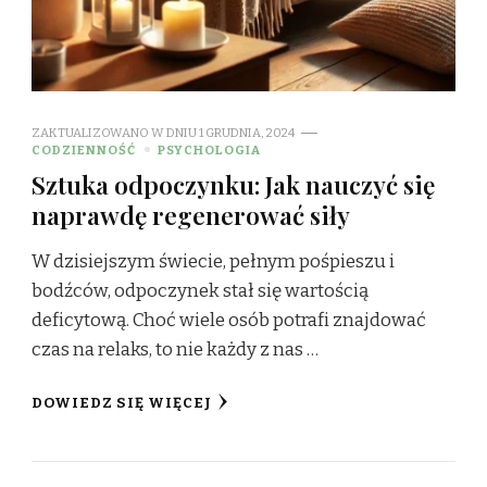
ZAKTUALIZOWANO W DNIU
1 GRUDNIA, 2024
CODZIENNOŚĆ
PSYCHOLOGIA
Sztuka odpoczynku: Jak nauczyć się
naprawdę regenerować siły
W dzisiejszym świecie, pełnym pośpieszu i
bodźców, odpoczynek stał się wartością
deficytową. Choć wiele osób potrafi znajdować
czas na relaks, to nie każdy z nas …
DOWIEDZ SIĘ WIĘCEJ