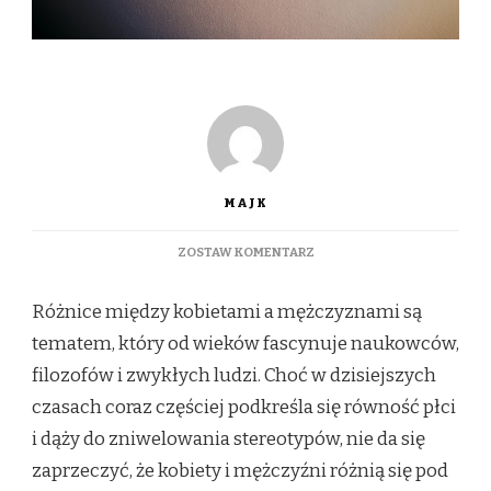
MAJK
DO
ZOSTAW KOMENTARZ
RÓŻNICE
MIĘDZY
Różnice między kobietami a mężczyznami są
KOBIETAMI
A
tematem, który od wieków fascynuje naukowców,
MĘŻCZYZNAMI:
filozofów i zwykłych ludzi. Choć w dzisiejszych
JAK
ZROZUMIEĆ
czasach coraz częściej podkreśla się równość płci
I
i dąży do zniwelowania stereotypów, nie da się
ZAAKCEPTOWAĆ
ODMIENNOŚCI
zaprzeczyć, że kobiety i mężczyźni różnią się pod