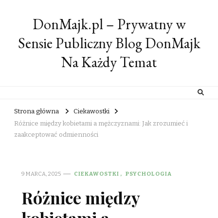
DonMajk.pl – Prywatny w
Sensie Publiczny Blog DonMajk
Na Każdy Temat
Strona główna
Ciekawostki
Różnice między kobietami a mężczyznami: Jak zrozumieć i
zaakceptować odmienności
9 MARCA, 2025
CIEKAWOSTKI
PSYCHOLOGIA
Różnice między
kobietami a