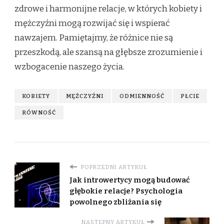
zdrowe i harmonijne relacje, w których kobiety i
mężczyźni mogą rozwijać się i wspierać
nawzajem. Pamiętajmy, że różnice nie są
przeszkodą, ale szansą na głębsze zrozumienie i
wzbogacenie naszego życia.
KOBIETY
MĘŻCZYŹNI
ODMIENNOŚĆ
PŁCIE
RÓWNOŚĆ
POPRZEDNI ARTYKUŁ
Jak introwertycy mogą budować
głębokie relacje? Psychologia
powolnego zbliżania się
NASTĘPNY ARTYKUŁ