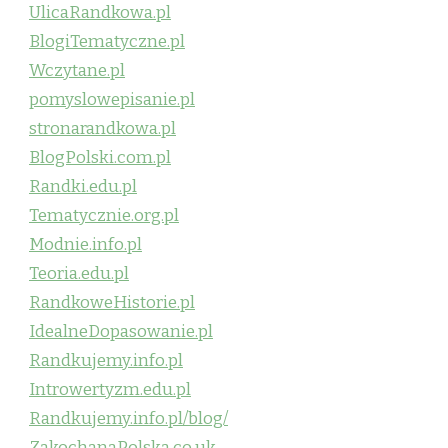
UlicaRandkowa.pl
BlogiTematyczne.pl
Wczytane.pl
pomyslowepisanie.pl
stronarandkowa.pl
BlogPolski.com.pl
Randki.edu.pl
Tematycznie.org.pl
Modnie.info.pl
Teoria.edu.pl
RandkoweHistorie.pl
IdealneDopasowanie.pl
Randkujemy.info.pl
Introwertyzm.edu.pl
Randkujemy.info.pl/blog/
ZakochanaPolska.co.uk