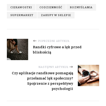
CIEKAWOSTKI
CODZIENNOŚĆ
ROZMYŚLANIA
SUPERMARKET
ZAKUPY W SKLEPIE
POPRZEDNI ARTYKUŁ
Randki cyfrowe a lęk przed
bliskością
NASTĘPNY ARTYKUŁ
Czy aplikacje randkowe pomagają
przełamać lęk społeczny?
Spojrzenie z perspektywy
psychologii