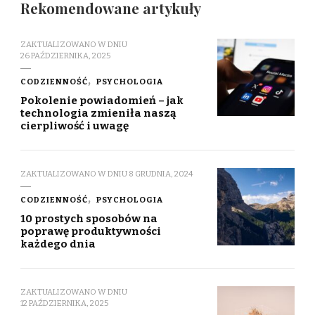
Rekomendowane artykuły
ZAKTUALIZOWANO W DNIU
26 PAŹDZIERNIKA, 2025
CODZIENNOŚĆ
PSYCHOLOGIA
Pokolenie powiadomień – jak
technologia zmieniła naszą
cierpliwość i uwagę
ZAKTUALIZOWANO W DNIU
8 GRUDNIA, 2024
CODZIENNOŚĆ
PSYCHOLOGIA
10 prostych sposobów na
poprawę produktywności
każdego dnia
ZAKTUALIZOWANO W DNIU
12 PAŹDZIERNIKA, 2025