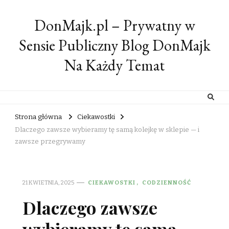
DonMajk.pl – Prywatny w
Sensie Publiczny Blog DonMajk
Na Każdy Temat
Strona główna
Ciekawostki
Dlaczego zawsze wybieramy tę samą kolejkę w sklepie — i
zawsze przegrywamy
21 KWIETNIA, 2025
CIEKAWOSTKI
CODZIENNOŚĆ
Dlaczego zawsze
wybieramy tę samą