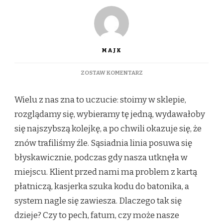
MAJK
DO
ZOSTAW KOMENTARZ
DLACZEGO
ZAWSZE
Wielu z nas zna to uczucie: stoimy w sklepie,
WYBIERAMY
TĘ
rozglądamy się, wybieramy tę jedną, wydawałoby
SAMĄ
się najszybszą kolejkę, a po chwili okazuje się, że
KOLEJKĘ
W
znów trafiliśmy źle. Sąsiadnia linia posuwa się
SKLEPIE
błyskawicznie, podczas gdy nasza utknęła w
—
I
miejscu. Klient przed nami ma problem z kartą
ZAWSZE
płatniczą, kasjerka szuka kodu do batonika, a
PRZEGRYWAMY
system nagle się zawiesza. Dlaczego tak się
dzieje? Czy to pech, fatum, czy może nasze