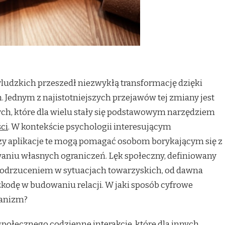
yludzkich przeszedł niezwykłą transformację dzięki
 Jednym z najistotniejszych przejawów tej zmiany jest
ych, które dla wielu stały się podstawowym narzędziem
ci
. W kontekście psychologii interesującym
 czy aplikacje te mogą pomagać osobom borykającym się z
niu własnych ograniczeń. Lęk społeczny, definiowany
b odrzuceniem w sytuacjach towarzyskich, od dawna
kodę w budowaniu relacji. W jaki sposób cyfrowe
hanizm?
połecznego codzienne interakcje, które dla innych