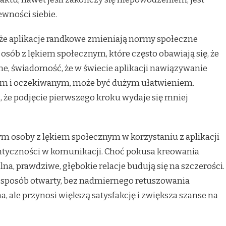
wności siebie.
t, że aplikacje randkowe zmieniają normy społeczne
a osób z lękiem społecznym, które często obawiają się, że
ane, świadomość, że w świecie aplikacji nawiązywanie
ym i oczekiwanym, może być dużym ułatwieniem.
a, że podjęcie pierwszego kroku wydaje się mniej
 osoby z lękiem społecznym w korzystaniu z aplikacji
ntyczności w komunikacji. Choć pokusa kreowania
na, prawdziwe, głębokie relacje budują się na szczerości.
 sposób otwarty, bez nadmiernego retuszowania
, ale przynosi większą satysfakcję i zwiększa szanse na