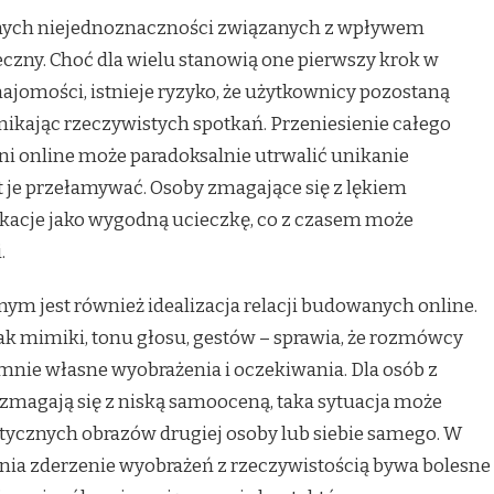
ych niejednoznaczności związanych z wpływem
eczny. Choć dla wielu stanowią one pierwszy krok w
ajomości, istnieje ryzyko, że użytkownicy pozostaną
nikając rzeczywistych spotkań. Przeniesienie całego
ni online może paradoksalnie utrwalić unikanie
t je przełamywać. Osoby zmagające się z lękiem
kacje jako wygodną ucieczkę, co z czasem może
.
 jest również idealizacja relacji budowanych online.
ak mimiki, tonu głosu, gestów – sprawia, że rozmówcy
emnie własne wyobrażenia i oczekiwania. Dla osób z
 zmagają się z niską samooceną, taka sytuacja może
stycznych obrazów drugiej osoby lub siebie samego. W
ia zderzenie wyobrażeń z rzeczywistością bywa bolesne