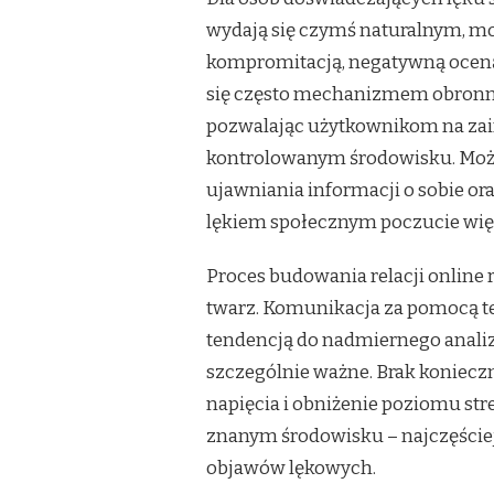
SPOJRZENIE
wydają się czymś naturalnym, mo
Z
PERSPEKTYWY
kompromitacją, negatywną oceną 
PSYCHOLOGII
się często mechanizmem obronny
pozwalając użytkownikom na zain
kontrolowanym środowisku. Moż
ujawniania informacji o sobie o
lękiem społecznym poczucie więk
Proces budowania relacji online r
twarz. Komunikacja za pomocą te
tendencją do nadmiernego analiz
szczególnie ważne. Brak koniec
napięcia i obniżenie poziomu st
znanym środowisku – najczęściej
objawów lękowych.