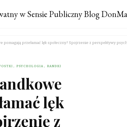
atny w Sensie Publiczny Blog DonM
we pomagają przełamać lęk społeczny? Spojrzenie z perspektywy psych
WOSTKI
PSYCHOLOGIA
RANDKI
 randkowe
łamać lęk
jrzenie z