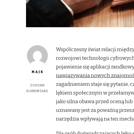
Współczesny świat relacji międz
rozwojowi technologii cyfrowych.
pojawienie się aplikacji randkow
MAJK
nawiązywania nowych znajomoś
zagadnieniem staje się pytanie,
ZOSTAW
DO
KOMENTARZ
lękiem społecznym w przełamywa
CZY
jako silna obawa przed oceną lu
APLIKACJE
RANDKOWE
uznawany jest za poważną przesz
POMAGAJĄ
narzędzia wpływają na ten mec
PRZEŁAMAĆ
LĘK
SPOŁECZNY?
Dla osób doświadczających lęku s