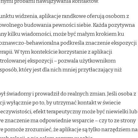
ejnymi próbami nawiązywania kontaktów.
unktu widzenia, aplikacje randkowe oferują osobom z
owolnego budowania pewności siebie. Każda pozytywna
iany kilku wiadomości, może być małym krokiem ku
poznawczo-behawioralna podkreśla znaczenie ekspozycji
rapii. W tym kontekście korzystanie z aplikacji
trolowanej ekspozycji – pozwala użytkownikom
posób, który jest dla nich mniej przytłaczający niż
był świadomy i prowadził do realnych zmian. Jeśli osoba z
ji wyłącznie po to, by utrzymać kontakt w świecie
eczywistości, efekt terapeutyczny może być niewielki lub
e znaczenie ma odpowiednie wsparcie – czy to ze strony
óre pomoże zrozumieć, że aplikacje są tylko narzędziem na