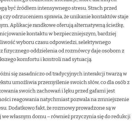
gą być źródłem intensywnego stresu. Strach przed
czy odrzuceniem sprawia, że unikanie kontaktów staje
m. Aplikacje randkowe oferują alternatywną ścieżkę,
icjowanie kontaktu w bezpieczniejszym, bardziej
liwość wyboru czasu odpowiedzi, selektywnego
raz fizycznego oddzielenia od rozmówcy daje osobom z
szego komfortu i kontroli nad sytuacją.
óżni się zasadniczo od tradycyjnych interakcji twarzą w
kstu umożliwia przemyślenie swoich słów, co dla osób z
owania swoich zachowań i lęku przed gafami jest
zności reagowania natychmiast pozwala na zmniejszenie
resu. Dodatkowo fakt, że rozmowy prowadzone są w
 we własnym domu – również przyczynia się do redukcji