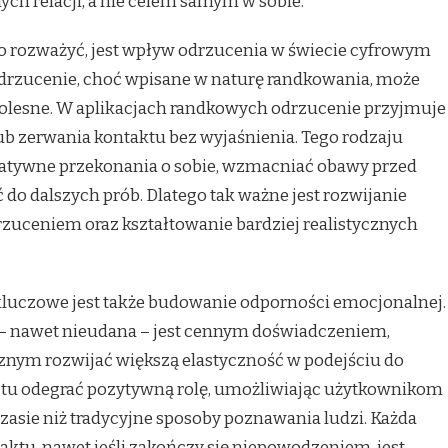
ch relacji, a nie celem samym w sobie.
o rozważyć, jest wpływ odrzucenia w świecie cyfrowym
drzucenie, choć wpisane w naturę randkowania, może
 bolesne. W aplikacjach randkowych odrzucenie przyjmuje
ub zerwania kontaktu bez wyjaśnienia. Tego rodzaju
atywne przekonania o sobie, wzmacniać obawy przed
o dalszych prób. Dlatego tak ważne jest rozwijanie
rzuceniem oraz kształtowanie bardziej realistycznych
luczowe jest także budowanie odporności emocjonalnej.
 – nawet nieudana – jest cennym doświadczeniem,
nym rozwijać większą elastyczność w podejściu do
ą tu odegrać pozytywną rolę, umożliwiając użytkownikom
zasie niż tradycyjne sposoby poznawania ludzi. Każda
ktu, nawet jeśli zakończy się niepowodzeniem, jest