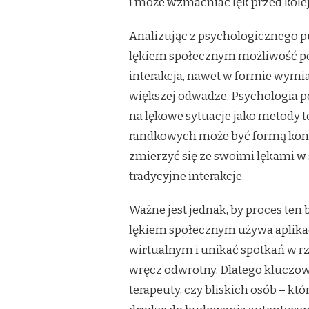
i może wzmacniać lęk przed kol
Analizując z psychologicznego p
lękiem społecznym możliwość p
interakcja, nawet w formie wym
większej odwadze. Psychologia 
na lękowe sytuacje jako metody te
randkowych może być formą kon
zmierzyć się ze swoimi lękami w s
tradycyjne interakcje.
Ważne jest jednak, by proces ten 
lękiem społecznym używa aplikac
wirtualnym i unikać spotkań w rz
wręcz odwrotny. Dlatego kluczow
terapeuty, czy bliskich osób – kt