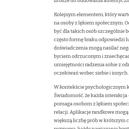
drodze do budowania autentyczny
Kolejnym elementem, który wart
na osoby z lękiem społecznym. O
być dla takich osób szczególnie
często formę braku odpowiedzi l
doświadczenia mogą nasilać neg
byciem odrzuconym i zniechęcać d
umiejętności radzenia sobie z od
oczekiwań wobec siebie i innych.
W kontekście psychologicznym k
Świadomość, że każda interakcja
pomaga osobom z lękiem społecz
relacji. Aplikacje randkowe mog
większą liczbę prób w krótszym c
rozmowa, każde nawiązanie konta