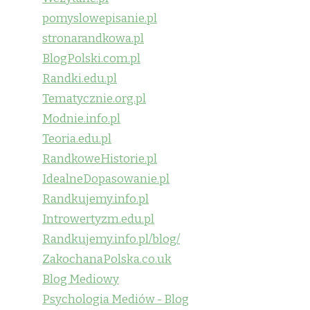
pomyslowepisanie.pl
stronarandkowa.pl
BlogPolski.com.pl
Randki.edu.pl
Tematycznie.org.pl
Modnie.info.pl
Teoria.edu.pl
RandkoweHistorie.pl
IdealneDopasowanie.pl
Randkujemy.info.pl
Introwertyzm.edu.pl
Randkujemy.info.pl/blog/
ZakochanaPolska.co.uk
Blog Mediowy
Psychologia Mediów - Blog