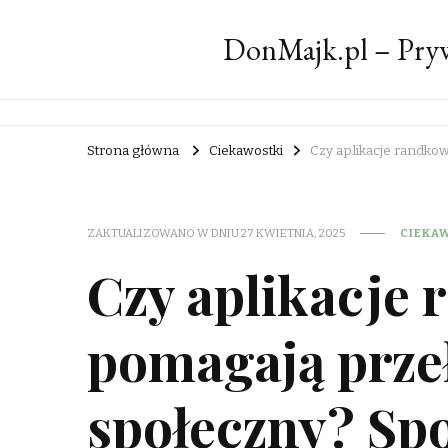
DonMajk.pl – Pryw
Strona główna
Ciekawostki
Czy aplikacje randko
ZAKTUALIZOWANO W DNIU
27 KWIETNIA, 2025
CIEKA
Czy aplikacje
pomagają prze
społeczny? Spo