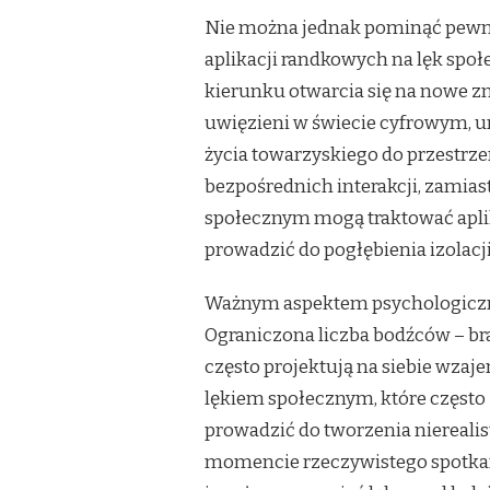
Nie można jednak pominąć pewn
aplikacji randkowych na lęk społ
kierunku otwarcia się na nowe zn
uwięzieni w świecie cyfrowym, u
życia towarzyskiego do przestrze
bezpośrednich interakcji, zamias
społecznym mogą traktować apli
prowadzić do pogłębienia izolacji
Ważnym aspektem psychologicznym
Ograniczona liczba bodźców – br
często projektują na siebie wzaj
lękiem społecznym, które często
prowadzić do tworzenia niereali
momencie rzeczywistego spotkan