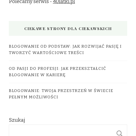
Polecamy serwis -
40latki.pl
CIEKAWE STRONY DLA CIEKAWSKICH
BLOGOWANIE OD PODSTAW: JAK ROZWIJAĆ PASJĘ I
TWORZYĆ WARTOŚCIOWE TREŚCI
OD PASJI DO PROFESJI: JAK PRZEKSZTAŁCIĆ
BLOGOWANIE W KARIERĘ
BLOGOWANIE: TWOJA PRZESTRZEŃ W ŚWIECIE
PEŁNYM MOŻLIWOŚCI
Szukaj
S