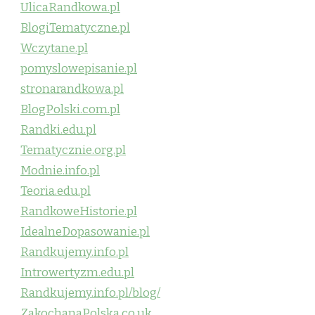
UlicaRandkowa.pl
BlogiTematyczne.pl
Wczytane.pl
pomyslowepisanie.pl
stronarandkowa.pl
BlogPolski.com.pl
Randki.edu.pl
Tematycznie.org.pl
Modnie.info.pl
Teoria.edu.pl
RandkoweHistorie.pl
IdealneDopasowanie.pl
Randkujemy.info.pl
Introwertyzm.edu.pl
Randkujemy.info.pl/blog/
ZakochanaPolska.co.uk