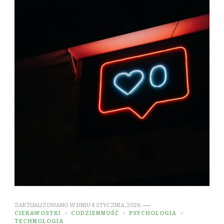
ZAKTUALIZOWANO W DNIU
8 STYCZNIA, 2026
CIEKAWOSTKI
CODZIENNOŚĆ
PSYCHOLOGIA
TECHNOLOGIA