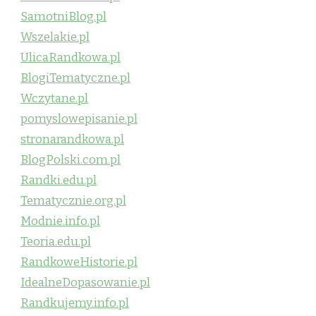
SamotniBlog.pl
Wszelakie.pl
UlicaRandkowa.pl
BlogiTematyczne.pl
Wczytane.pl
pomyslowepisanie.pl
stronarandkowa.pl
BlogPolski.com.pl
Randki.edu.pl
Tematycznie.org.pl
Modnie.info.pl
Teoria.edu.pl
RandkoweHistorie.pl
IdealneDopasowanie.pl
Randkujemy.info.pl