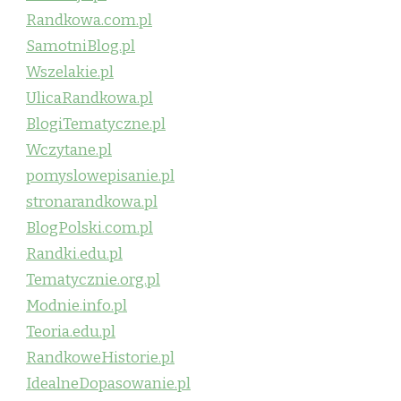
Randkowa.com.pl
SamotniBlog.pl
Wszelakie.pl
UlicaRandkowa.pl
BlogiTematyczne.pl
Wczytane.pl
pomyslowepisanie.pl
stronarandkowa.pl
BlogPolski.com.pl
Randki.edu.pl
Tematycznie.org.pl
Modnie.info.pl
Teoria.edu.pl
RandkoweHistorie.pl
IdealneDopasowanie.pl