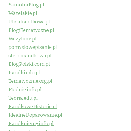
SamotniBlog.pl
Wszelakie.pl
UlicaRandkowa.pl
BlogiTematyczne.pl
Wczytane.pl
pomyslowepisanie.pl
stronarandkowa.pl
BlogPolski.com.pl
Randki.edu.pl
Tematycznie.org.pl
Modnie.info.pl
Teoria.edu.pl
RandkoweHistorie.pl
IdealneDopasowanie.pl
Randkujemy.info.pl