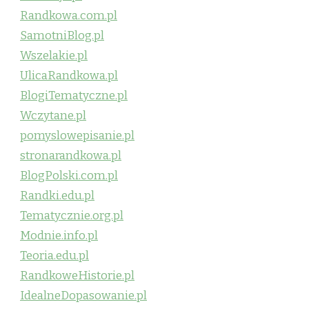
Randkowa.com.pl
SamotniBlog.pl
Wszelakie.pl
UlicaRandkowa.pl
BlogiTematyczne.pl
Wczytane.pl
pomyslowepisanie.pl
stronarandkowa.pl
BlogPolski.com.pl
Randki.edu.pl
Tematycznie.org.pl
Modnie.info.pl
Teoria.edu.pl
RandkoweHistorie.pl
IdealneDopasowanie.pl