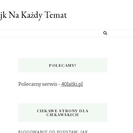
ajk Na Każdy Temat
POLECAMY!
Polecamy serwis -
40latki.pl
CIEKAWE STRONY DLA
CIEKAWSKICH
BLOGOWANIE OD PODSTAW: JAK