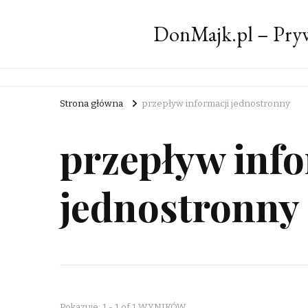
DonMajk.pl – Pryw
Strona główna
przepływ informacji jednostronny
przepływ inf
jednostronny
Pokazuje: 1 - 1 of 1 WYNIKÓW