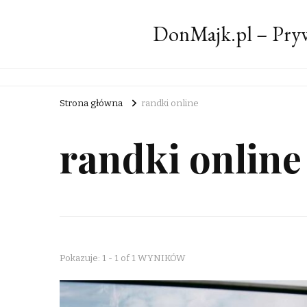
DonMajk.pl – Pryw
Strona główna
randki online
randki online
Pokazuje: 1 - 1 of 1 WYNIKÓW