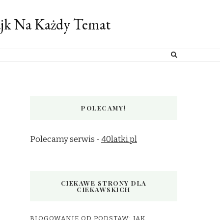
ajk Na Każdy Temat
POLECAMY!
Polecamy serwis -
40latki.pl
CIEKAWE STRONY DLA
CIEKAWSKICH
BLOGOWANIE OD PODSTAW: JAK