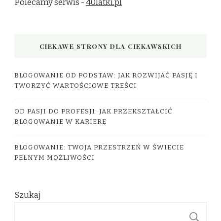
Polecamy serwis -
40latki.pl
CIEKAWE STRONY DLA CIEKAWSKICH
BLOGOWANIE OD PODSTAW: JAK ROZWIJAĆ PASJĘ I
TWORZYĆ WARTOŚCIOWE TREŚCI
OD PASJI DO PROFESJI: JAK PRZEKSZTAŁCIĆ
BLOGOWANIE W KARIERĘ
BLOGOWANIE: TWOJA PRZESTRZEŃ W ŚWIECIE
PEŁNYM MOŻLIWOŚCI
Szukaj
S