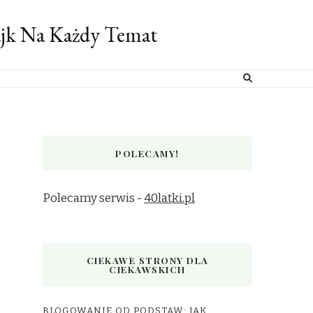
ajk Na Każdy Temat
POLECAMY!
Polecamy serwis -
40latki.pl
CIEKAWE STRONY DLA
CIEKAWSKICH
BLOGOWANIE OD PODSTAW: JAK