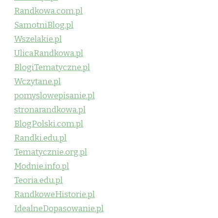
Randkowa.com.pl
SamotniBlog.pl
Wszelakie.pl
UlicaRandkowa.pl
BlogiTematyczne.pl
Wczytane.pl
pomyslowepisanie.pl
stronarandkowa.pl
BlogPolski.com.pl
Randki.edu.pl
Tematycznie.org.pl
Modnie.info.pl
Teoria.edu.pl
RandkoweHistorie.pl
IdealneDopasowanie.pl