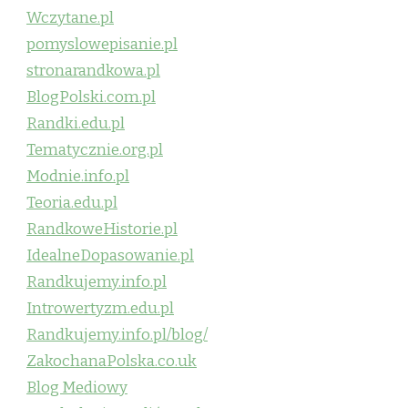
Wczytane.pl
pomyslowepisanie.pl
stronarandkowa.pl
BlogPolski.com.pl
Randki.edu.pl
Tematycznie.org.pl
Modnie.info.pl
Teoria.edu.pl
RandkoweHistorie.pl
IdealneDopasowanie.pl
Randkujemy.info.pl
Introwertyzm.edu.pl
Randkujemy.info.pl/blog/
ZakochanaPolska.co.uk
Blog Mediowy