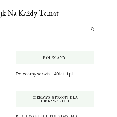
ajk Na Każdy Temat
POLECAMY!
Polecamy serwis -
40latki.pl
CIEKAWE STRONY DLA
CIEKAWSKICH
BLOGOWANIE OD PODSTAW: JAK