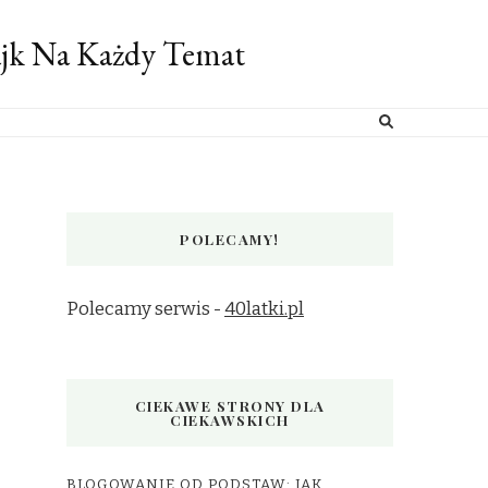
ajk Na Każdy Temat
POLECAMY!
Polecamy serwis -
40latki.pl
CIEKAWE STRONY DLA
CIEKAWSKICH
BLOGOWANIE OD PODSTAW: JAK